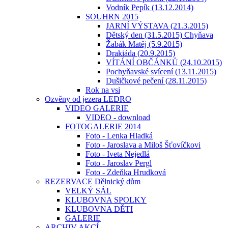
Vodník Pepík (13.12.2014)
SOUHRN 2015
JARNÍ VÝSTAVA (21.3.2015)
Dětský den (31.5.2015) Chyňava
Žabák Matěj (5.9.2015)
Drakiáda (20.9.2015)
VÍTÁNÍ OBČÁNKŮ (24.10.2015)
Pochyňavské svícení (13.11.2015)
Dušičkové pečení (28.11.2015)
Rok na vsi
Ozvěny od jezera LEDRO
VIDEO GALERIE
VIDEO - download
FOTOGALERIE 2014
Foto - Lenka Hladká
Foto - Jaroslava a Miloš Šťovíčkovi
Foto - Iveta Nejedlá
Foto - Jaroslav Pergl
Foto - Zdeňka Hrudková
REZERVACE Dělnický dům
VELKÝ SÁL
KLUBOVNA SPOLKY
KLUBOVNA DĚTI
GALERIE
ARCHIV AKCÍ