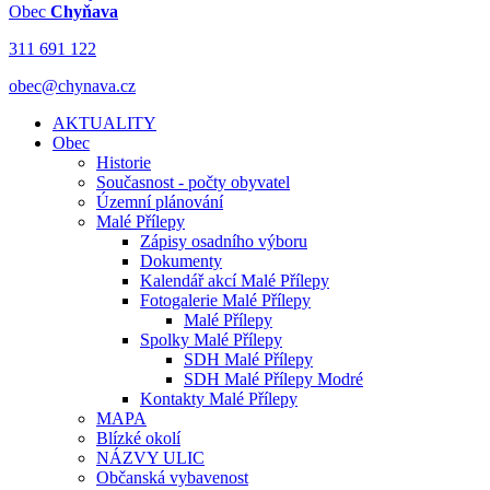
Obec
Chyňava
311 691 122
obec@chynava.cz
AKTUALITY
Obec
Historie
Současnost - počty obyvatel
Územní plánování
Malé Přílepy
Zápisy osadního výboru
Dokumenty
Kalendář akcí Malé Přílepy
Fotogalerie Malé Přílepy
Malé Přílepy
Spolky Malé Přílepy
SDH Malé Přílepy
SDH Malé Přílepy Modré
Kontakty Malé Přílepy
MAPA
Blízké okolí
NÁZVY ULIC
Občanská vybavenost