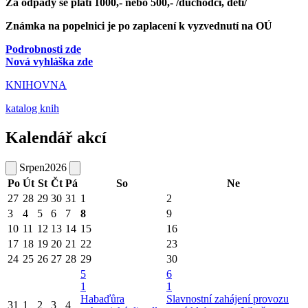
Za odpady se platí 1000,- nebo 500,- /důchodci, děti/
Známka na popelnici je po zaplacení k vyzvednutí na OÚ
Podrobnosti zde
Nová vyhláška zde
KNIHOVNA
katalog knih
Kalendář akcí
Srpen
2026
Po
Út
St
Čt
Pá
So
Ne
27
28
29
30
31
1
2
3
4
5
6
7
8
9
10
11
12
13
14
15
16
17
18
19
20
21
22
23
24
25
26
27
28
29
30
5
6
1
1
Habaďůra
Slavnostní zahájení provozu
31
1
2
3
4