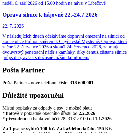
neděli 6. září 2026 od 15,00 hodin na návsi v Libečově
Oprava silnice k hájovně 22.-24.7.2026
22. 7.
2026
V následujících dnech očekáváme dopravní omezení na silnici od
konce ulice Průhon směrem k Chyňavské Myslivně. Oprava, která
začne 22. července 2026 a skončí 24. července 2026, zahrnuje
dvouvrstvý penetrační nátěr s kamínky, díky čemuž zůstane silnice
průjezdná, avšak s dočasně nižším komfortem.
Pošta Partner
Pošta Partner - nové telefonní číslo
318 690 001
Důležité upozornění
Místní poplatky za odpady a psy je možné platit
*
hotově
v pokladně obecního úřadu od
2
.2.2026
*
převodem
na bankovní účet 2823131/0100 od
1.1.2026
Za 1 psa se vybírá 100 Kč. Za každého dalšího 150 Kč.