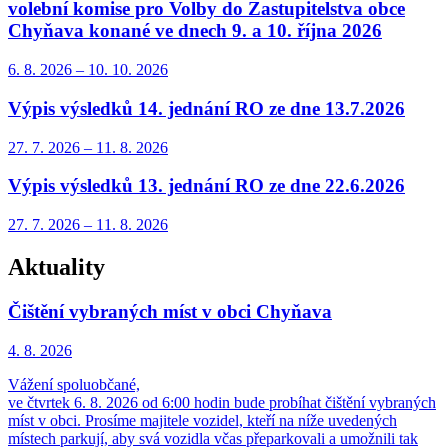
volební komise pro Volby do Zastupitelstva obce
Chyňava konané ve dnech 9. a 10. října 2026
6. 8.
2026
–
10. 10.
2026
Výpis výsledků 14. jednání RO ze dne 13.7.2026
27. 7.
2026
–
11. 8.
2026
Výpis výsledků 13. jednání RO ze dne 22.6.2026
27. 7.
2026
–
11. 8.
2026
Aktuality
Čištění vybraných míst v obci Chyňava
4. 8.
2026
Vážení spoluobčané,
ve čtvrtek 6. 8. 2026 od 6:00 hodin bude probíhat čištění vybraných
míst v obci. Prosíme majitele vozidel, kteří na níže uvedených
místech parkují, aby svá vozidla včas přeparkovali a umožnili tak