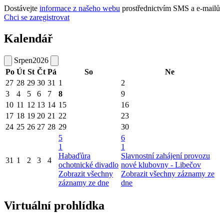
Dostávejte
informace z našeho webu
prostřednictvím SMS a e-mailů
Chci se zaregistrovat
Kalendář
Srpen
2026
Po
Út
St
Čt
Pá
So
Ne
27
28
29
30
31
1
2
3
4
5
6
7
8
9
10
11
12
13
14
15
16
17
18
19
20
21
22
23
24
25
26
27
28
29
30
5
6
1
1
Habaďůra
Slavnostní zahájení provozu
31
1
2
3
4
ochotnické divadlo
nové klubovny - Libečov
Zobrazit všechny
Zobrazit všechny záznamy ze
záznamy ze dne
dne
Virtuální prohlídka