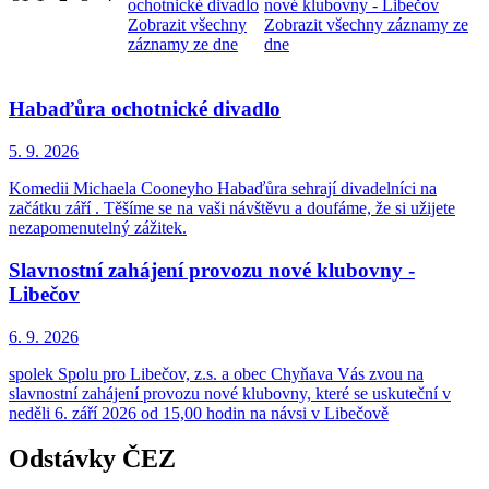
ochotnické divadlo
nové klubovny - Libečov
Zobrazit všechny
Zobrazit všechny záznamy ze
záznamy ze dne
dne
Habaďůra ochotnické divadlo
5. 9.
2026
Komedii Michaela Cooneyho Habaďůra sehrají divadelníci na
začátku září . Těšíme se na vaši návštěvu a doufáme, že si užijete
nezapomenutelný zážitek.
Slavnostní zahájení provozu nové klubovny -
Libečov
6. 9.
2026
spolek Spolu pro Libečov, z.s. a obec Chyňava Vás zvou na
slavnostní zahájení provozu nové klubovny, které se uskuteční v
neděli 6. září 2026 od 15,00 hodin na návsi v Libečově
Odstávky ČEZ