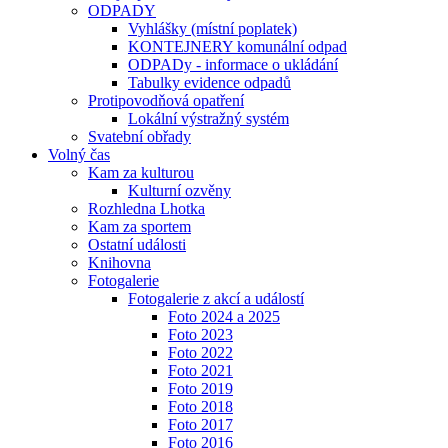
ODPADY
Vyhlášky (místní poplatek)
KONTEJNERY komunální odpad
ODPADy - informace o ukládání
Tabulky evidence odpadů
Protipovodňová opatření
Lokální výstražný systém
Svatební obřady
Volný čas
Kam za kulturou
Kulturní ozvěny
Rozhledna Lhotka
Kam za sportem
Ostatní události
Knihovna
Fotogalerie
Fotogalerie z akcí a událostí
Foto 2024 a 2025
Foto 2023
Foto 2022
Foto 2021
Foto 2019
Foto 2018
Foto 2017
Foto 2016