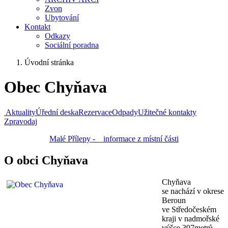
Zvon
Ubytování
Kontakt
Odkazy
Sociální poradna
Úvodní stránka
Obec Chyňava
Aktuality
Úřední deska
Rezervace
Odpady
Užitečné kontakty
Zpravodaj
Malé Přílepy - informace z místní části
O obci Chyňava
Chyňava
se nachází v okrese
Beroun
ve Středočeském
kraji v nadmořské
výšce 397metrů