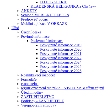
FOTOGALERIE
KLADENSKÁ HELIGONKA z Chyňavy
ANKETY
Senior a MOBILNÍ TELEFON
Předpověď počasí
Mobilní aplikace V OBRAZE
Úřad
Úřední deska
Povinné informace
Poskytnuté informace
Poskytnuté informace 2019
Poskytnuté informace 2020
Poskytnuté informace 2021
Poskytnuté informace 2022
Poskytnuté informace 2024
Poskytnuté informace 2025
Poskytnuté informace 2026
Rozklikávací rozpočet
Formuláře
e-podatelna
registr oznámení dle zák.č. 159⁄2006 Sb. o střetu zájmů
Úřední hodiny
ZASTUPITELSTVO
Podklady - ZASTUPITELÉ
Veřejnoprávní smlouvy