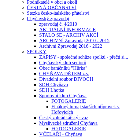
Podnikatelé v obci a okolí
ČESTNÁ OBČANSTVÍ
Stezka česko-italského přátelství
Chyňavský zpravodaj
zpravodaj č. 4⁄2010
AKTUÁLNÍ INFORMACE
STALO SE - ARCHIV AKCÍ
ARCHIVNÍ Zpravodaj 2010 - 2015
Archivní Zpravodaj 2016 - 2022
SPOLKY
ZÁPISY - společné schůze spolků - přečti si...
Chyňavský klub seniorů
Obec baráčníků "Hůrka"
CHYŇAVA DĚTEM z.s.
Divadelní soubor DIVOCH
SDH Chyňava
SDH Lhotka
Sportovní klub Chyňava
FOTOGALERIE
Finálový turnaj starších přípravek v
Hořovicích
Český zahrádkářský svaz
Myslivecké sdružení Chyňava
FOTOGALERIE
VČELAŘI - Chyňava