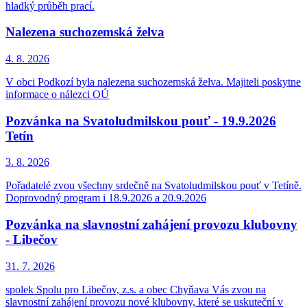
hladký průběh prací.
Nalezena suchozemská želva
4. 8.
2026
V obci Podkozí byla nalezena suchozemská želva. Majiteli poskytne
informace o nálezci OÚ
Pozvánka na Svatoludmilskou pouť - 19.9.2026
Tetín
3. 8.
2026
Pořadatelé zvou všechny srdečně na Svatoludmilskou pouť v Tetíně.
Doprovodný program i 18.9.2026 a 20.9.2026
Pozvánka na slavnostní zahájení provozu klubovny
- Libečov
31. 7.
2026
spolek Spolu pro Libečov, z.s. a obec Chyňava Vás zvou na
slavnostní zahájení provozu nové klubovny, které se uskuteční v