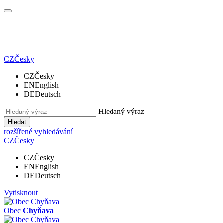
CZ
Česky
CZ
Česky
EN
English
DE
Deutsch
Hledaný výraz
Hledat
rozšířené vyhledávání
CZ
Česky
CZ
Česky
EN
English
DE
Deutsch
Vytisknout
Obec
Chyňava