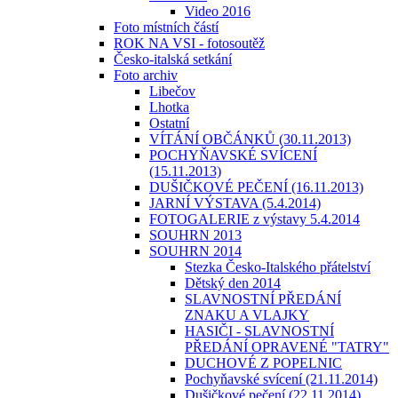
Video 2016
Foto místních částí
ROK NA VSI - fotosoutěž
Česko-italská setkání
Foto archiv
Libečov
Lhotka
Ostatní
VÍTÁNÍ OBČÁNKŮ (30.11.2013)
POCHYŇAVSKÉ SVÍCENÍ
(15.11.2013)
DUŠIČKOVÉ PEČENÍ (16.11.2013)
JARNÍ VÝSTAVA (5.4.2014)
FOTOGALERIE z výstavy 5.4.2014
SOUHRN 2013
SOUHRN 2014
Stezka Česko-Italského přátelství
Dětský den 2014
SLAVNOSTNÍ PŘEDÁNÍ
ZNAKU A VLAJKY
HASIČI - SLAVNOSTNÍ
PŘEDÁNÍ OPRAVENÉ "TATRY"
DUCHOVÉ Z POPELNIC
Pochyňavské svícení (21.11.2014)
Dušičkové pečení (22.11.2014)