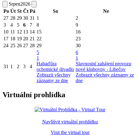
Srpen
2026
Po
Út
St
Čt
Pá
So
Ne
27
28
29
30
31
1
2
3
4
5
6
7
8
9
10
11
12
13
14
15
16
17
18
19
20
21
22
23
24
25
26
27
28
29
30
5
6
1
1
Habaďůra
Slavnostní zahájení provozu
31
1
2
3
4
ochotnické divadlo
nové klubovny - Libečov
Zobrazit všechny
Zobrazit všechny záznamy ze
záznamy ze dne
dne
Virtuální prohlídka
Navštívit virtuální prohlídku
Visit the virtual tour