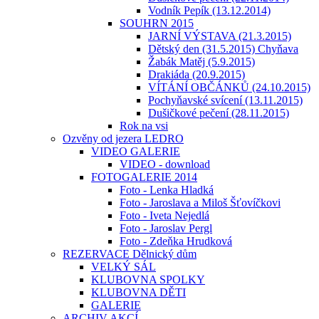
Vodník Pepík (13.12.2014)
SOUHRN 2015
JARNÍ VÝSTAVA (21.3.2015)
Dětský den (31.5.2015) Chyňava
Žabák Matěj (5.9.2015)
Drakiáda (20.9.2015)
VÍTÁNÍ OBČÁNKŮ (24.10.2015)
Pochyňavské svícení (13.11.2015)
Dušičkové pečení (28.11.2015)
Rok na vsi
Ozvěny od jezera LEDRO
VIDEO GALERIE
VIDEO - download
FOTOGALERIE 2014
Foto - Lenka Hladká
Foto - Jaroslava a Miloš Šťovíčkovi
Foto - Iveta Nejedlá
Foto - Jaroslav Pergl
Foto - Zdeňka Hrudková
REZERVACE Dělnický dům
VELKÝ SÁL
KLUBOVNA SPOLKY
KLUBOVNA DĚTI
GALERIE
ARCHIV AKCÍ