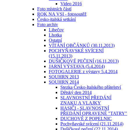
Video 2016
Foto místních částí
ROK NA VSI - fotosoutěž
Česko-italská setkání
Foto archiv
Libečov
Lhotka
Ostatní
VÍTÁNÍ OBČÁNKŮ (30.11.2013)
POCHYŇAVSKÉ SVÍCENÍ
(15.11.2013)
DUŠIČKOVÉ PEČENÍ (16.11.2013)
JARNÍ VÝSTAVA (5.4.2014)
FOTOGALERIE z výstavy 5.4.2014
SOUHRN 2013
SOUHRN 2014
Stezka Česko-Italského přátelství
Dětský den 2014
SLAVNOSTNÍ PŘEDÁNÍ
ZNAKU A VLAJKY
HASIČI - SLAVNOSTNÍ
PŘEDÁNÍ OPRAVENÉ "TATRY"
DUCHOVÉ Z POPELNIC
Pochyňavské svícení (21.11.2014)
Dušičkové pečení (22.11.2014)