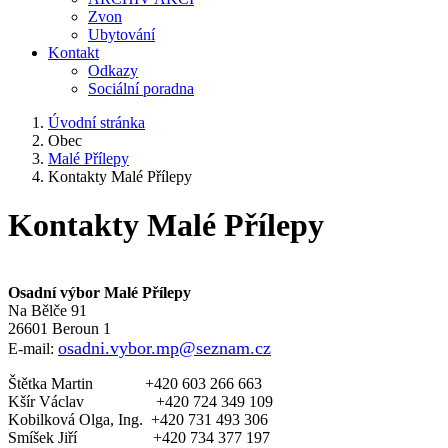
Zvon
Ubytování
Kontakt
Odkazy
Sociální poradna
Úvodní stránka
Obec
Malé Přílepy
Kontakty Malé Přílepy
Kontakty Malé Přílepy
Osadní výbor Malé Přílepy
Na Bělče 91
26601 Beroun 1
osadni.vybor.mp@seznam.cz
E-mail:
Štětka Martin +420 603 266 663
Kšír Václav +420 724 349 109
Kobilková Olga, Ing. +420 731 493 306
Smíšek Jiří +420 734 377 197