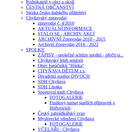
Podnikatelé v obci a okolí
ČESTNÁ OBČANSTVÍ
Stezka česko-italského přátelství
Chyňavský zpravodaj
zpravodaj č. 4⁄2010
AKTUÁLNÍ INFORMACE
STALO SE - ARCHIV AKCÍ
ARCHIVNÍ Zpravodaj 2010 - 2015
Archivní Zpravodaj 2016 - 2022
SPOLKY
ZÁPISY - společné schůze spolků - přečti si...
Chyňavský klub seniorů
Obec baráčníků "Hůrka"
CHYŇAVA DĚTEM z.s.
Divadelní soubor DIVOCH
SDH Chyňava
SDH Lhotka
Sportovní klub Chyňava
FOTOGALERIE
Finálový turnaj starších přípravek v
Hořovicích
Český zahrádkářský svaz
Myslivecké sdružení Chyňava
FOTOGALERIE
VČELAŘI - Chyňava