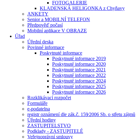
FOTOGALERIE
KLADENSKÁ HELIGONKA z Chyňavy
ANKETY
Senior a MOBILNÍ TELEFON
Předpověď počasí
Mobilní aplikace V OBRAZE
Úřad
Úřední deska
Povinné informace
Poskytnuté informace
Poskytnuté informace 2019
Poskytnuté informace 2020
Poskytnuté informace 2021
Poskytnuté informace 2022
Poskytnuté informace 2024
Poskytnuté informace 2025
Poskytnuté informace 2026
Rozklikávací rozpočet
Formuláře
e-podatelna
registr oznámení dle zák.č. 159⁄2006 Sb. o střetu zájmů
Úřední hodiny
ZASTUPITELSTVO
Podklady - ZASTUPITELÉ
Veřejnoprávní smlouvy