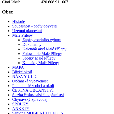
Cintl Jakub +420 608 911 007
Obec
Historie
Současnost - počty obyvatel
Územní plánování
Malé Přílepy
Zápisy osadního výboru
Dokumenty
Kalendář akcí Malé Přílepy
Fotogalerie Malé Přílepy
Spolky Malé Přílepy
Kontakty Malé Přílepy
MAPA
Blízké okolí
NÁZVY ULIC
Občanská vybavenost
Podnikatelé v obci a okolí
ČESTNÁ OBČANSTVÍ
Stezka česko-italského přátelství
Chyňavský zpravodaj
SPOLKY
ANKETY
Senior a MOBILNÍ TELEFON