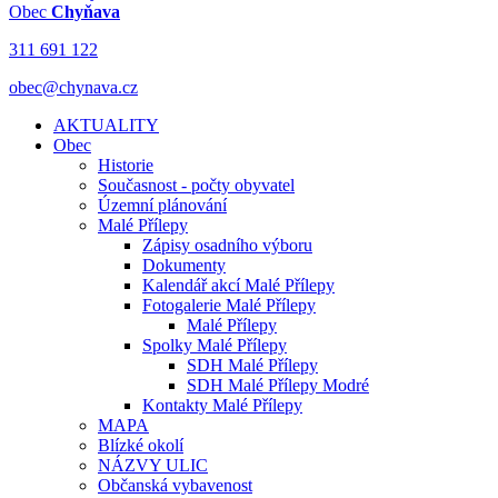
Obec
Chyňava
311 691 122
obec@chynava.cz
AKTUALITY
Obec
Historie
Současnost - počty obyvatel
Územní plánování
Malé Přílepy
Zápisy osadního výboru
Dokumenty
Kalendář akcí Malé Přílepy
Fotogalerie Malé Přílepy
Malé Přílepy
Spolky Malé Přílepy
SDH Malé Přílepy
SDH Malé Přílepy Modré
Kontakty Malé Přílepy
MAPA
Blízké okolí
NÁZVY ULIC
Občanská vybavenost