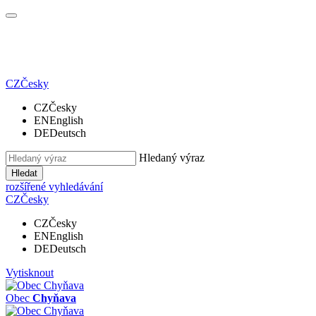
CZ
Česky
CZ
Česky
EN
English
DE
Deutsch
Hledaný výraz
Hledat
rozšířené vyhledávání
CZ
Česky
CZ
Česky
EN
English
DE
Deutsch
Vytisknout
Obec
Chyňava