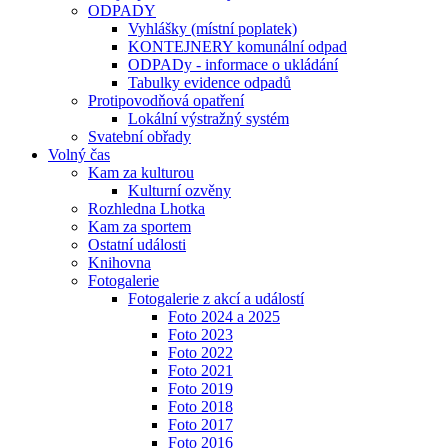
ODPADY
Vyhlášky (místní poplatek)
KONTEJNERY komunální odpad
ODPADy - informace o ukládání
Tabulky evidence odpadů
Protipovodňová opatření
Lokální výstražný systém
Svatební obřady
Volný čas
Kam za kulturou
Kulturní ozvěny
Rozhledna Lhotka
Kam za sportem
Ostatní události
Knihovna
Fotogalerie
Fotogalerie z akcí a událostí
Foto 2024 a 2025
Foto 2023
Foto 2022
Foto 2021
Foto 2019
Foto 2018
Foto 2017
Foto 2016