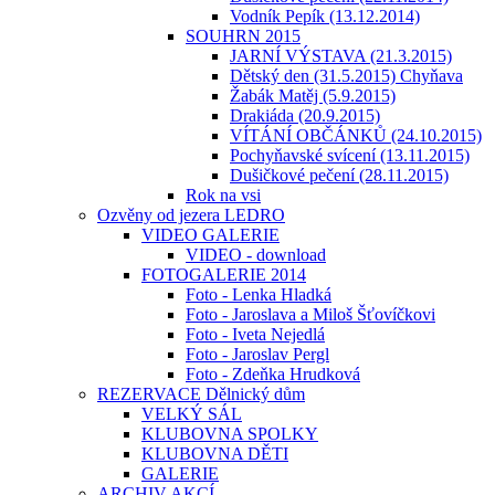
Vodník Pepík (13.12.2014)
SOUHRN 2015
JARNÍ VÝSTAVA (21.3.2015)
Dětský den (31.5.2015) Chyňava
Žabák Matěj (5.9.2015)
Drakiáda (20.9.2015)
VÍTÁNÍ OBČÁNKŮ (24.10.2015)
Pochyňavské svícení (13.11.2015)
Dušičkové pečení (28.11.2015)
Rok na vsi
Ozvěny od jezera LEDRO
VIDEO GALERIE
VIDEO - download
FOTOGALERIE 2014
Foto - Lenka Hladká
Foto - Jaroslava a Miloš Šťovíčkovi
Foto - Iveta Nejedlá
Foto - Jaroslav Pergl
Foto - Zdeňka Hrudková
REZERVACE Dělnický dům
VELKÝ SÁL
KLUBOVNA SPOLKY
KLUBOVNA DĚTI
GALERIE
ARCHIV AKCÍ