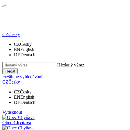
CZ
Česky
CZ
Česky
EN
English
DE
Deutsch
Hledaný výraz
Hledat
rozšířené vyhledávání
CZ
Česky
CZ
Česky
EN
English
DE
Deutsch
Vytisknout
Obec
Chyňava