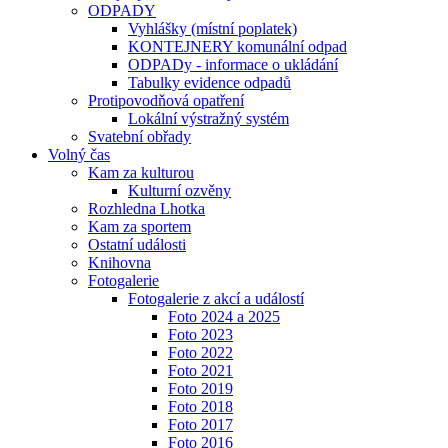
ODPADY
Vyhlášky (místní poplatek)
KONTEJNERY komunální odpad
ODPADy - informace o ukládání
Tabulky evidence odpadů
Protipovodňová opatření
Lokální výstražný systém
Svatební obřady
Volný čas
Kam za kulturou
Kulturní ozvěny
Rozhledna Lhotka
Kam za sportem
Ostatní události
Knihovna
Fotogalerie
Fotogalerie z akcí a událostí
Foto 2024 a 2025
Foto 2023
Foto 2022
Foto 2021
Foto 2019
Foto 2018
Foto 2017
Foto 2016