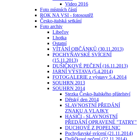
Video 2016
Foto místních částí
ROK NA VSI - fotosoutěž
Česko-italská setkání
Foto archiv
Libečov
Lhotka
Ostatní
VÍTÁNÍ OBČÁNKŮ (30.11.2013)
POCHYŇAVSKÉ SVÍCENÍ
(15.11.2013)
DUŠIČKOVÉ PEČENÍ (16.11.2013)
JARNÍ VÝSTAVA (5.4.2014)
FOTOGALERIE z výstavy 5.4.2014
SOUHRN 2013
SOUHRN 2014
Stezka Česko-Italského přátelství
Dětský den 2014
SLAVNOSTNÍ PŘEDÁNÍ
ZNAKU A VLAJKY
HASIČI - SLAVNOSTNÍ
PŘEDÁNÍ OPRAVENÉ "TATRY"
DUCHOVÉ Z POPELNIC
Pochyňavské svícení (21.11.2014)
Dušičkové pečení (22.11.2014)