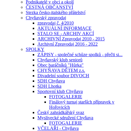
Podnikatelé v obci a okolí
ČESTNÁ OBČANSTVÍ
Stezka česko-italského přátelství
Chyňavský zpravodaj
zpravodaj č. 4⁄2010
AKTUÁLNÍ INFORMACE
STALO SE - ARCHIV AKCÍ
ARCHIVNÍ Zpravodaj 2010 - 2015
Archivní Zpravodaj 2016 - 2022
SPOLKY
ZÁPISY - společné schůze spolků - přečti si...
Chyňavský klub seniorů
Obec baráčníků "Hůrka"
CHYŇAVA DĚTEM z.s.
Divadelní soubor DIVOCH
SDH Chyňava
SDH Lhotka
Sportovní klub Chyňava
FOTOGALERIE
Finálový turnaj starších přípravek v
Hořovicích
Český zahrádkářský svaz
Myslivecké sdružení Chyňava
FOTOGALERIE
VČELAŘI - Chyňava