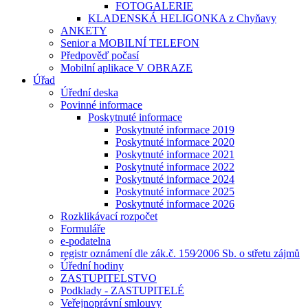
FOTOGALERIE
KLADENSKÁ HELIGONKA z Chyňavy
ANKETY
Senior a MOBILNÍ TELEFON
Předpověď počasí
Mobilní aplikace V OBRAZE
Úřad
Úřední deska
Povinné informace
Poskytnuté informace
Poskytnuté informace 2019
Poskytnuté informace 2020
Poskytnuté informace 2021
Poskytnuté informace 2022
Poskytnuté informace 2024
Poskytnuté informace 2025
Poskytnuté informace 2026
Rozklikávací rozpočet
Formuláře
e-podatelna
registr oznámení dle zák.č. 159⁄2006 Sb. o střetu zájmů
Úřední hodiny
ZASTUPITELSTVO
Podklady - ZASTUPITELÉ
Veřejnoprávní smlouvy