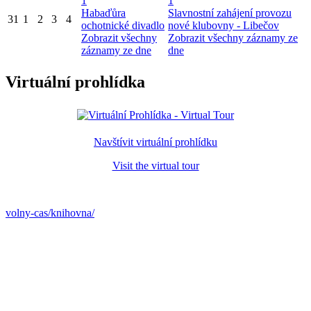
1
1
Habaďůra
Slavnostní zahájení provozu
31
1
2
3
4
ochotnické divadlo
nové klubovny - Libečov
Zobrazit všechny
Zobrazit všechny záznamy ze
záznamy ze dne
dne
Virtuální prohlídka
Navštívit virtuální prohlídku
Visit the virtual tour
volny-cas/knihovna/