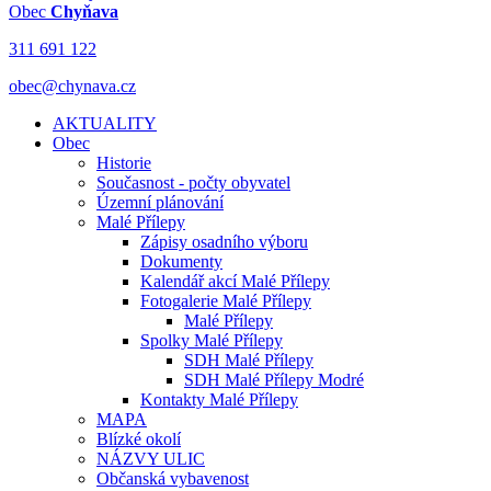
Obec
Chyňava
311 691 122
obec@chynava.cz
AKTUALITY
Obec
Historie
Současnost - počty obyvatel
Územní plánování
Malé Přílepy
Zápisy osadního výboru
Dokumenty
Kalendář akcí Malé Přílepy
Fotogalerie Malé Přílepy
Malé Přílepy
Spolky Malé Přílepy
SDH Malé Přílepy
SDH Malé Přílepy Modré
Kontakty Malé Přílepy
MAPA
Blízké okolí
NÁZVY ULIC
Občanská vybavenost