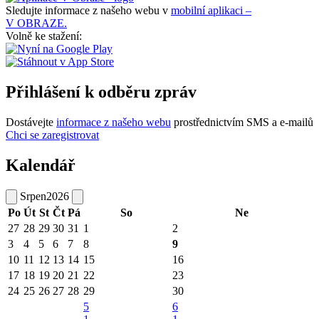
Sledujte informace z našeho webu v
mobilní aplikaci –
V OBRAZE.
Volně ke stažení:
Přihlášení k odběru zpráv
Dostávejte
informace z našeho webu
prostřednictvím SMS a e-mailů
Chci se zaregistrovat
Kalendář
Srpen
2026
Po
Út
St
Čt
Pá
So
Ne
27
28
29
30
31
1
2
3
4
5
6
7
8
9
10
11
12
13
14
15
16
17
18
19
20
21
22
23
24
25
26
27
28
29
30
5
6