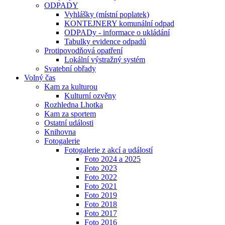
ODPADY
Vyhlášky (místní poplatek)
KONTEJNERY komunální odpad
ODPADy - informace o ukládání
Tabulky evidence odpadů
Protipovodňová opatření
Lokální výstražný systém
Svatební obřady
Volný čas
Kam za kulturou
Kulturní ozvěny
Rozhledna Lhotka
Kam za sportem
Ostatní události
Knihovna
Fotogalerie
Fotogalerie z akcí a událostí
Foto 2024 a 2025
Foto 2023
Foto 2022
Foto 2021
Foto 2019
Foto 2018
Foto 2017
Foto 2016