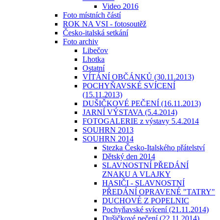
Video 2016
Foto místních částí
ROK NA VSI - fotosoutěž
Česko-italská setkání
Foto archiv
Libečov
Lhotka
Ostatní
VÍTÁNÍ OBČÁNKŮ (30.11.2013)
POCHYŇAVSKÉ SVÍCENÍ
(15.11.2013)
DUŠIČKOVÉ PEČENÍ (16.11.2013)
JARNÍ VÝSTAVA (5.4.2014)
FOTOGALERIE z výstavy 5.4.2014
SOUHRN 2013
SOUHRN 2014
Stezka Česko-Italského přátelství
Dětský den 2014
SLAVNOSTNÍ PŘEDÁNÍ
ZNAKU A VLAJKY
HASIČI - SLAVNOSTNÍ
PŘEDÁNÍ OPRAVENÉ "TATRY"
DUCHOVÉ Z POPELNIC
Pochyňavské svícení (21.11.2014)
Dušičkové pečení (22.11.2014)