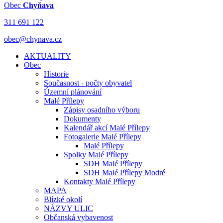
Obec
Chyňava
311 691 122
obec@chynava.cz
AKTUALITY
Obec
Historie
Současnost - počty obyvatel
Územní plánování
Malé Přílepy
Zápisy osadního výboru
Dokumenty
Kalendář akcí Malé Přílepy
Fotogalerie Malé Přílepy
Malé Přílepy
Spolky Malé Přílepy
SDH Malé Přílepy
SDH Malé Přílepy Modré
Kontakty Malé Přílepy
MAPA
Blízké okolí
NÁZVY ULIC
Občanská vybavenost