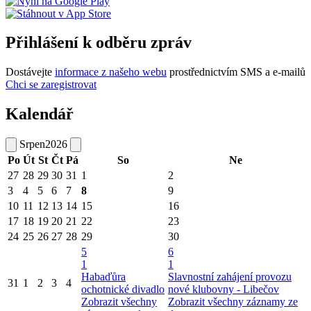
Přihlášení k odběru zpráv
Dostávejte
informace z našeho webu
prostřednictvím SMS a e-mailů
Chci se zaregistrovat
Kalendář
Srpen
2026
Po
Út
St
Čt
Pá
So
Ne
27
28
29
30
31
1
2
3
4
5
6
7
8
9
10
11
12
13
14
15
16
17
18
19
20
21
22
23
24
25
26
27
28
29
30
5
6
1
1
Habaďůra
Slavnostní zahájení provozu
31
1
2
3
4
ochotnické divadlo
nové klubovny - Libečov
Zobrazit všechny
Zobrazit všechny záznamy ze