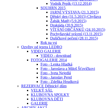
Vodník Pepík (13.12.2014)
SOUHRN 2015
JARNÍ VÝSTAVA (21.3.2015)
Dětský den (31.5.2015) Chyňava
Žabák Matěj (5.9.2015)
Drakiáda (20.9.2015)
VÍTÁNÍ OBČÁNKŮ (24.10.2015)
Pochyňavské svícení (13.11.2015)
Dušičkové pečení (28.11.2015)
Rok na vsi
Ozvěny od jezera LEDRO
VIDEO GALERIE
VIDEO - download
FOTOGALERIE 2014
Foto - Lenka Hladká
Foto - Jaroslava a Miloš Šťovíčkovi
Foto - Iveta Nejedlá
Foto - Jaroslav Pergl
Foto - Zdeňka Hrudková
REZERVACE Dělnický dům
VELKÝ SÁL
KLUBOVNA SPOLKY
KLUBOVNA DĚTI
GALERIE
ARCHIV AKCÍ