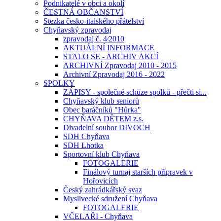
Podnikatelé v obci a okolí
ČESTNÁ OBČANSTVÍ
Stezka česko-italského přátelství
Chyňavský zpravodaj
zpravodaj č. 4⁄2010
AKTUÁLNÍ INFORMACE
STALO SE - ARCHIV AKCÍ
ARCHIVNÍ Zpravodaj 2010 - 2015
Archivní Zpravodaj 2016 - 2022
SPOLKY
ZÁPISY - společné schůze spolků - přečti si...
Chyňavský klub seniorů
Obec baráčníků "Hůrka"
CHYŇAVA DĚTEM z.s.
Divadelní soubor DIVOCH
SDH Chyňava
SDH Lhotka
Sportovní klub Chyňava
FOTOGALERIE
Finálový turnaj starších přípravek v
Hořovicích
Český zahrádkářský svaz
Myslivecké sdružení Chyňava
FOTOGALERIE
VČELAŘI - Chyňava