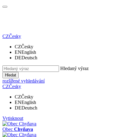
CZ
Česky
CZ
Česky
EN
English
DE
Deutsch
Hledaný výraz
Hledat
rozšířené vyhledávání
CZ
Česky
CZ
Česky
EN
English
DE
Deutsch
Vytisknout
Obec
Chyňava