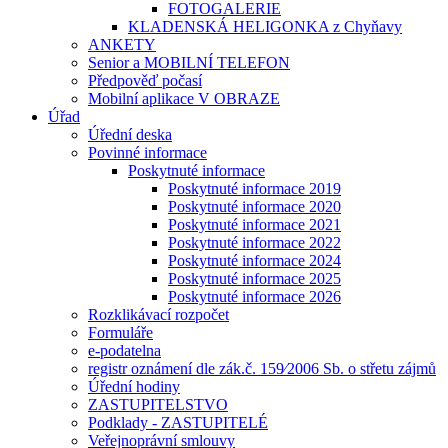
FOTOGALERIE
KLADENSKÁ HELIGONKA z Chyňavy
ANKETY
Senior a MOBILNÍ TELEFON
Předpověď počasí
Mobilní aplikace V OBRAZE
Úřad
Úřední deska
Povinné informace
Poskytnuté informace
Poskytnuté informace 2019
Poskytnuté informace 2020
Poskytnuté informace 2021
Poskytnuté informace 2022
Poskytnuté informace 2024
Poskytnuté informace 2025
Poskytnuté informace 2026
Rozklikávací rozpočet
Formuláře
e-podatelna
registr oznámení dle zák.č. 159⁄2006 Sb. o střetu zájmů
Úřední hodiny
ZASTUPITELSTVO
Podklady - ZASTUPITELÉ
Veřejnoprávní smlouvy