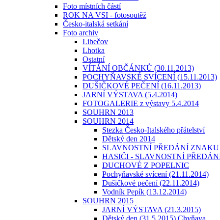
Foto místních částí
ROK NA VSI - fotosoutěž
Česko-italská setkání
Foto archiv
Libečov
Lhotka
Ostatní
VÍTÁNÍ OBČÁNKŮ (30.11.2013)
POCHYŇAVSKÉ SVÍCENÍ (15.11.2013)
DUŠIČKOVÉ PEČENÍ (16.11.2013)
JARNÍ VÝSTAVA (5.4.2014)
FOTOGALERIE z výstavy 5.4.2014
SOUHRN 2013
SOUHRN 2014
Stezka Česko-Italského přátelství
Dětský den 2014
SLAVNOSTNÍ PŘEDÁNÍ ZNAKU
HASIČI - SLAVNOSTNÍ PŘEDÁN
DUCHOVÉ Z POPELNIC
Pochyňavské svícení (21.11.2014)
Dušičkové pečení (22.11.2014)
Vodník Pepík (13.12.2014)
SOUHRN 2015
JARNÍ VÝSTAVA (21.3.2015)
Dětský den (31.5.2015) Chyňava