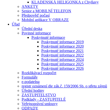
KLADENSKÁ HELIGONKA z Chyňavy
ANKETY
Senior a MOBILNÍ TELEFON
Předpověď počasí
Mobilní aplikace V OBRAZE
Úřad
Úřední deska
Povinné informace
Poskytnuté informace
Poskytnuté informace 2019
Poskytnuté informace 2020
Poskytnuté informace 2021
Poskytnuté informace 2022
Poskytnuté informace 2024
Poskytnuté informace 2025
Poskytnuté informace 2026
Rozklikávací rozpočet
Formuláře
e-podatelna
registr oznámení dle zák.č. 159⁄2006 Sb. o střetu zájmů
Úřední hodiny
ZASTUPITELSTVO
Podklady - ZASTUPITELÉ
Veřejnoprávní smlouvy
ODPADY