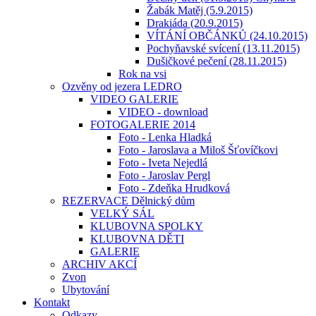
Žabák Matěj (5.9.2015)
Drakiáda (20.9.2015)
VÍTÁNÍ OBČÁNKŮ (24.10.2015)
Pochyňavské svícení (13.11.2015)
Dušičkové pečení (28.11.2015)
Rok na vsi
Ozvěny od jezera LEDRO
VIDEO GALERIE
VIDEO - download
FOTOGALERIE 2014
Foto - Lenka Hladká
Foto - Jaroslava a Miloš Šťovíčkovi
Foto - Iveta Nejedlá
Foto - Jaroslav Pergl
Foto - Zdeňka Hrudková
REZERVACE Dělnický dům
VELKÝ SÁL
KLUBOVNA SPOLKY
KLUBOVNA DĚTI
GALERIE
ARCHIV AKCÍ
Zvon
Ubytování
Kontakt
Odkazy