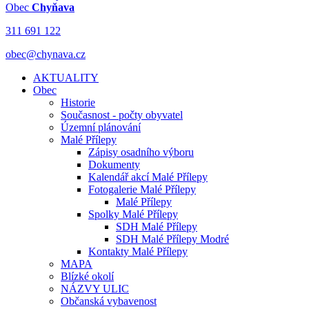
Obec
Chyňava
311 691 122
obec@chynava.cz
AKTUALITY
Obec
Historie
Současnost - počty obyvatel
Územní plánování
Malé Přílepy
Zápisy osadního výboru
Dokumenty
Kalendář akcí Malé Přílepy
Fotogalerie Malé Přílepy
Malé Přílepy
Spolky Malé Přílepy
SDH Malé Přílepy
SDH Malé Přílepy Modré
Kontakty Malé Přílepy
MAPA
Blízké okolí
NÁZVY ULIC
Občanská vybavenost