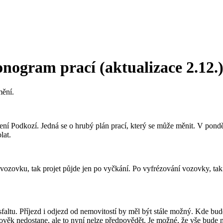
nogram prací (aktualizace 2.12.
mění.
ní Podkozí. Jedná se o hrubý plán prací, který se může měnit. V pondě
lat.
ozovku, tak projet půjde jen po vyčkání. Po vyfrézování vozovky, tak b
sfaltu. Příjezd i odjezd od nemovitostí by měl být stále možný. Kde bu
člověk nedostane, ale to nyní nelze předpovědět. Je možné, že vše bude 