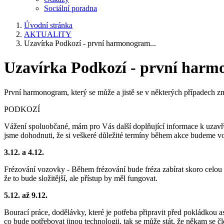
Sociální poradna
Úvodní stránka
AKTUALITY
Uzavírka Podkozí - první harmonogram...
Uzavírka Podkozí - první harmo
První harmonogram, který se může a jistě se v některých případech z
PODKOZÍ
Vážení spoluobčané, mám pro Vás další doplňující informace k uzavře
jsme dohodnuti, že si veškeré důležité termíny během akce budeme vo
3.12. a 4.12.
Frézování vozovky - Během frézování bude fréza zabírat skoro celou v
že to bude složitější, ale přístup by měl fungovat.
5.12. až 9.12.
Bourací práce, dodělávky, které je potřeba připravit před pokládkou a
co bude potřebovat jinou technologii, tak se může stát, že někam se 