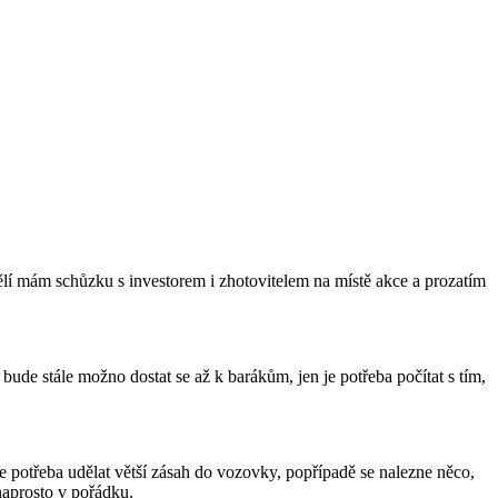
)
lí mám schůzku s investorem i zhotovitelem na místě akce a prozatím
ude stále možno dostat se až k barákům, jen je potřeba počítat s tím,
de potřeba udělat větší zásah do vozovky, popřípadě se nalezne něco,
naprosto v pořádku.