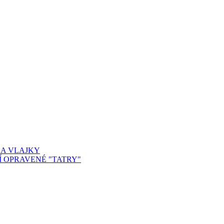
 A VLAJKY
Í OPRAVENÉ "TATRY"