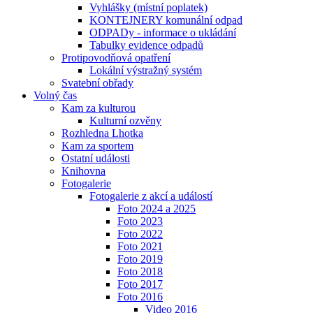
Vyhlášky (místní poplatek)
KONTEJNERY komunální odpad
ODPADy - informace o ukládání
Tabulky evidence odpadů
Protipovodňová opatření
Lokální výstražný systém
Svatební obřady
Volný čas
Kam za kulturou
Kulturní ozvěny
Rozhledna Lhotka
Kam za sportem
Ostatní události
Knihovna
Fotogalerie
Fotogalerie z akcí a událostí
Foto 2024 a 2025
Foto 2023
Foto 2022
Foto 2021
Foto 2019
Foto 2018
Foto 2017
Foto 2016
Video 2016