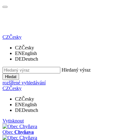
CZ
Česky
CZ
Česky
EN
English
DE
Deutsch
Hledaný výraz
Hledat
rozšířené vyhledávání
CZ
Česky
CZ
Česky
EN
English
DE
Deutsch
Vytisknout
Obec
Chyňava