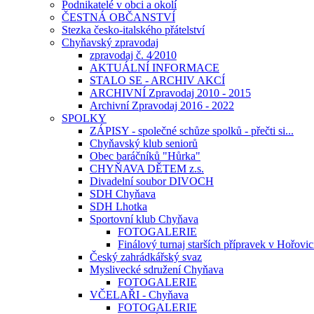
Podnikatelé v obci a okolí
ČESTNÁ OBČANSTVÍ
Stezka česko-italského přátelství
Chyňavský zpravodaj
zpravodaj č. 4⁄2010
AKTUÁLNÍ INFORMACE
STALO SE - ARCHIV AKCÍ
ARCHIVNÍ Zpravodaj 2010 - 2015
Archivní Zpravodaj 2016 - 2022
SPOLKY
ZÁPISY - společné schůze spolků - přečti si...
Chyňavský klub seniorů
Obec baráčníků "Hůrka"
CHYŇAVA DĚTEM z.s.
Divadelní soubor DIVOCH
SDH Chyňava
SDH Lhotka
Sportovní klub Chyňava
FOTOGALERIE
Finálový turnaj starších přípravek v Hořovic
Český zahrádkářský svaz
Myslivecké sdružení Chyňava
FOTOGALERIE
VČELAŘI - Chyňava
FOTOGALERIE