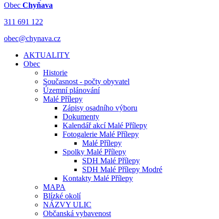
Obec
Chyňava
311 691 122
obec@chynava.cz
AKTUALITY
Obec
Historie
Současnost - počty obyvatel
Územní plánování
Malé Přílepy
Zápisy osadního výboru
Dokumenty
Kalendář akcí Malé Přílepy
Fotogalerie Malé Přílepy
Malé Přílepy
Spolky Malé Přílepy
SDH Malé Přílepy
SDH Malé Přílepy Modré
Kontakty Malé Přílepy
MAPA
Blízké okolí
NÁZVY ULIC
Občanská vybavenost