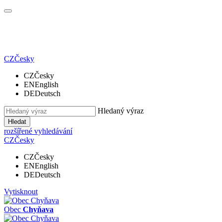
CZ
Česky
CZ
Česky
EN
English
DE
Deutsch
Hledaný výraz
Hledat
rozšířené vyhledávání
CZ
Česky
CZ
Česky
EN
English
DE
Deutsch
Vytisknout
Obec
Chyňava