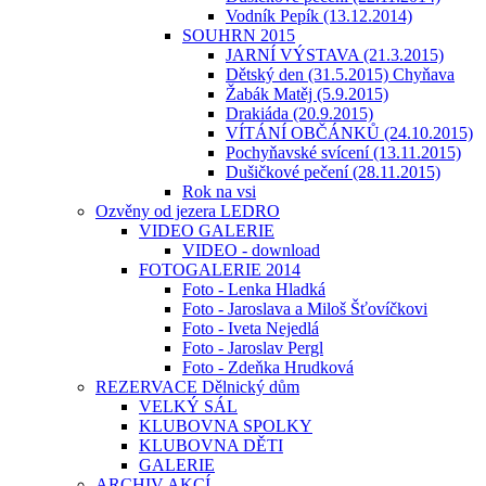
Vodník Pepík (13.12.2014)
SOUHRN 2015
JARNÍ VÝSTAVA (21.3.2015)
Dětský den (31.5.2015) Chyňava
Žabák Matěj (5.9.2015)
Drakiáda (20.9.2015)
VÍTÁNÍ OBČÁNKŮ (24.10.2015)
Pochyňavské svícení (13.11.2015)
Dušičkové pečení (28.11.2015)
Rok na vsi
Ozvěny od jezera LEDRO
VIDEO GALERIE
VIDEO - download
FOTOGALERIE 2014
Foto - Lenka Hladká
Foto - Jaroslava a Miloš Šťovíčkovi
Foto - Iveta Nejedlá
Foto - Jaroslav Pergl
Foto - Zdeňka Hrudková
REZERVACE Dělnický dům
VELKÝ SÁL
KLUBOVNA SPOLKY
KLUBOVNA DĚTI
GALERIE
ARCHIV AKCÍ