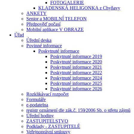
FOTOGALERIE
KLADENSKÁ HELIGONKA z Chyňavy
ANKETY
Senior a MOBILNÍ TELEFON
Předpověď počasí
Mobilní aplikace V OBRAZE
Úřad
Úřední deska
Povinné informace
Poskytnuté informace
Poskytnuté informace 2019
Poskytnuté informace 2020
Poskytnuté informace 2021
Poskytnuté informace 2022
Poskytnuté informace 2024
Poskytnuté informace 2025
Poskytnuté informace 2026
Rozklikávací rozpočet
Formuláře
e-podatelna
registr oznámení dle zák.č. 159⁄2006 Sb. o střetu zájmů
Úřední hodiny
ZASTUPITELSTVO
Podklady - ZASTUPITELÉ
Veřejnoprávní smlouvy