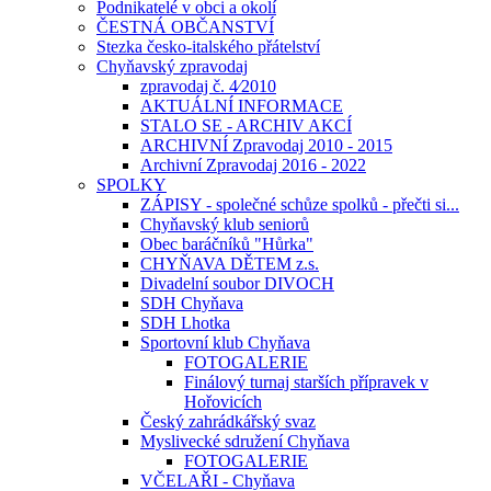
Podnikatelé v obci a okolí
ČESTNÁ OBČANSTVÍ
Stezka česko-italského přátelství
Chyňavský zpravodaj
zpravodaj č. 4⁄2010
AKTUÁLNÍ INFORMACE
STALO SE - ARCHIV AKCÍ
ARCHIVNÍ Zpravodaj 2010 - 2015
Archivní Zpravodaj 2016 - 2022
SPOLKY
ZÁPISY - společné schůze spolků - přečti si...
Chyňavský klub seniorů
Obec baráčníků "Hůrka"
CHYŇAVA DĚTEM z.s.
Divadelní soubor DIVOCH
SDH Chyňava
SDH Lhotka
Sportovní klub Chyňava
FOTOGALERIE
Finálový turnaj starších přípravek v
Hořovicích
Český zahrádkářský svaz
Myslivecké sdružení Chyňava
FOTOGALERIE
VČELAŘI - Chyňava