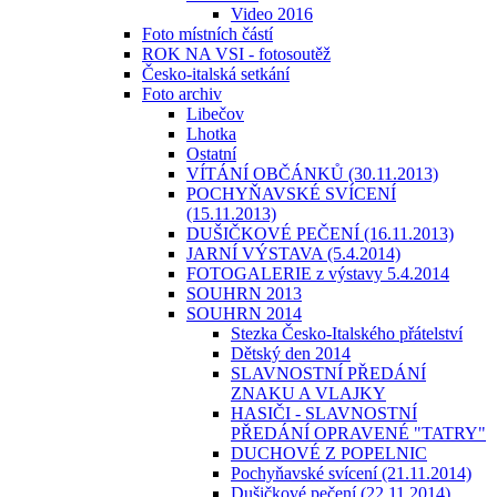
Video 2016
Foto místních částí
ROK NA VSI - fotosoutěž
Česko-italská setkání
Foto archiv
Libečov
Lhotka
Ostatní
VÍTÁNÍ OBČÁNKŮ (30.11.2013)
POCHYŇAVSKÉ SVÍCENÍ
(15.11.2013)
DUŠIČKOVÉ PEČENÍ (16.11.2013)
JARNÍ VÝSTAVA (5.4.2014)
FOTOGALERIE z výstavy 5.4.2014
SOUHRN 2013
SOUHRN 2014
Stezka Česko-Italského přátelství
Dětský den 2014
SLAVNOSTNÍ PŘEDÁNÍ
ZNAKU A VLAJKY
HASIČI - SLAVNOSTNÍ
PŘEDÁNÍ OPRAVENÉ "TATRY"
DUCHOVÉ Z POPELNIC
Pochyňavské svícení (21.11.2014)
Dušičkové pečení (22.11.2014)