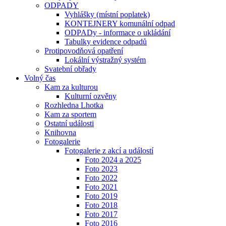
ODPADY
Vyhlášky (místní poplatek)
KONTEJNERY komunální odpad
ODPADy - informace o ukládání
Tabulky evidence odpadů
Protipovodňová opatření
Lokální výstražný systém
Svatební obřady
Volný čas
Kam za kulturou
Kulturní ozvěny
Rozhledna Lhotka
Kam za sportem
Ostatní události
Knihovna
Fotogalerie
Fotogalerie z akcí a událostí
Foto 2024 a 2025
Foto 2023
Foto 2022
Foto 2021
Foto 2019
Foto 2018
Foto 2017
Foto 2016