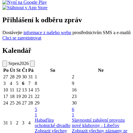
Přihlášení k odběru zpráv
Dostávejte
informace z našeho webu
prostřednictvím SMS a e-mailů
Chci se zaregistrovat
Kalendář
Srpen
2026
Po
Út
St
Čt
Pá
So
Ne
27
28
29
30
31
1
2
3
4
5
6
7
8
9
10
11
12
13
14
15
16
17
18
19
20
21
22
23
24
25
26
27
28
29
30
5
6
1
1
Habaďůra
Slavnostní zahájení provozu
31
1
2
3
4
ochotnické divadlo
nové klubovny - Libečov
Zobrazit všechny
Zobrazit všechny záznamy ze