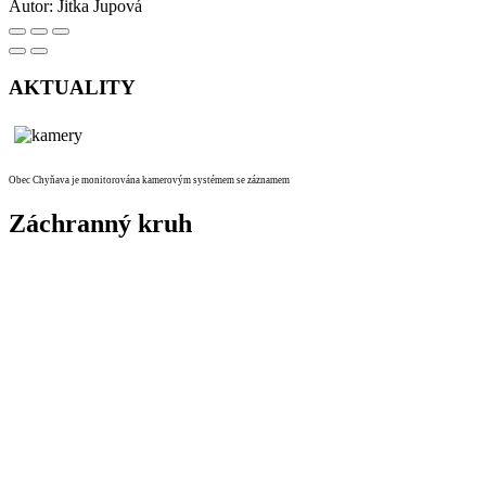
Autor:
Jitka Jupová
AKTUALITY
Obec Chyňava je monitorována kamerovým systémem se záznamem
Záchranný kruh