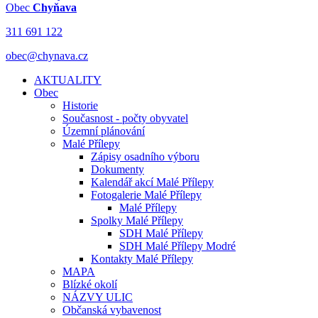
Obec
Chyňava
311 691 122
obec@chynava.cz
AKTUALITY
Obec
Historie
Současnost - počty obyvatel
Územní plánování
Malé Přílepy
Zápisy osadního výboru
Dokumenty
Kalendář akcí Malé Přílepy
Fotogalerie Malé Přílepy
Malé Přílepy
Spolky Malé Přílepy
SDH Malé Přílepy
SDH Malé Přílepy Modré
Kontakty Malé Přílepy
MAPA
Blízké okolí
NÁZVY ULIC
Občanská vybavenost