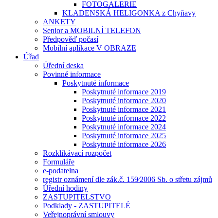
FOTOGALERIE
KLADENSKÁ HELIGONKA z Chyňavy
ANKETY
Senior a MOBILNÍ TELEFON
Předpověď počasí
Mobilní aplikace V OBRAZE
Úřad
Úřední deska
Povinné informace
Poskytnuté informace
Poskytnuté informace 2019
Poskytnuté informace 2020
Poskytnuté informace 2021
Poskytnuté informace 2022
Poskytnuté informace 2024
Poskytnuté informace 2025
Poskytnuté informace 2026
Rozklikávací rozpočet
Formuláře
e-podatelna
registr oznámení dle zák.č. 159⁄2006 Sb. o střetu zájmů
Úřední hodiny
ZASTUPITELSTVO
Podklady - ZASTUPITELÉ
Veřejnoprávní smlouvy