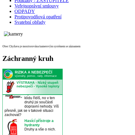
Podklady - ZASTUPITELÉ
Veřejnoprávní smlouvy
ODPADY
Protipovodňová opatření
Svatební obřady
Obec Chyňava je monitorována kamerovým systémem se záznamem
Záchranný kruh