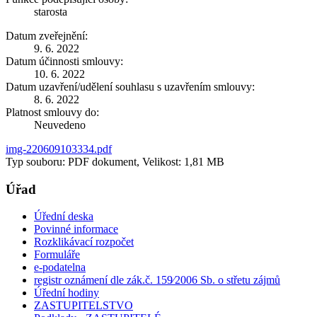
starosta
Datum zveřejnění:
9. 6. 2022
Datum účinnosti smlouvy:
10. 6. 2022
Datum uzavření/udělení souhlasu s uzavřením smlouvy:
8. 6. 2022
Platnost smlouvy do:
Neuvedeno
img-220609103334.pdf
Typ souboru: PDF dokument, Velikost: 1,81 MB
Úřad
Úřední deska
Povinné informace
Rozklikávací rozpočet
Formuláře
e-podatelna
registr oznámení dle zák.č. 159⁄2006 Sb. o střetu zájmů
Úřední hodiny
ZASTUPITELSTVO