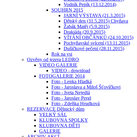
Vodník Pepík (13.12.2014)
SOUHRN 2015
JARNÍ VÝSTAVA (21.3.2015)
Dětský den (31.5.2015) Chyňava
Žabák Matěj (5.9.2015)
Drakiáda (20.9.2015)
VÍTÁNÍ OBČÁNKŮ (24.10.2015)
Pochyňavské svícení (13.11.2015)
Dušičkové pečení (28.11.2015)
Rok na vsi
Ozvěny od jezera LEDRO
VIDEO GALERIE
VIDEO - download
FOTOGALERIE 2014
Foto - Lenka Hladká
Foto - Jaroslava a Miloš Šťovíčkovi
Foto - Iveta Nejedlá
Foto - Jaroslav Pergl
Foto - Zdeňka Hrudková
REZERVACE Dělnický dům
VELKÝ SÁL
KLUBOVNA SPOLKY
KLUBOVNA DĚTI
GALERIE
ARCHIV AKCÍ