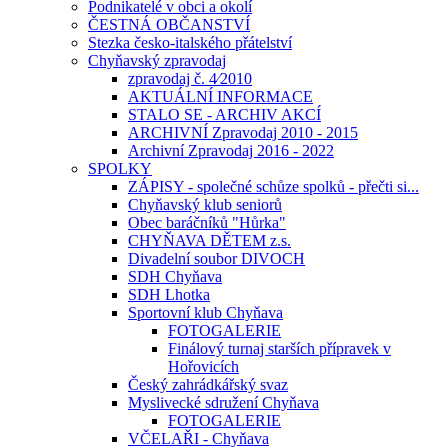
Podnikatelé v obci a okolí
ČESTNÁ OBČANSTVÍ
Stezka česko-italského přátelství
Chyňavský zpravodaj
zpravodaj č. 4⁄2010
AKTUÁLNÍ INFORMACE
STALO SE - ARCHIV AKCÍ
ARCHIVNÍ Zpravodaj 2010 - 2015
Archivní Zpravodaj 2016 - 2022
SPOLKY
ZÁPISY - společné schůze spolků - přečti si...
Chyňavský klub seniorů
Obec baráčníků "Hůrka"
CHYŇAVA DĚTEM z.s.
Divadelní soubor DIVOCH
SDH Chyňava
SDH Lhotka
Sportovní klub Chyňava
FOTOGALERIE
Finálový turnaj starších přípravek v
Hořovicích
Český zahrádkářský svaz
Myslivecké sdružení Chyňava
FOTOGALERIE
VČELAŘI - Chyňava