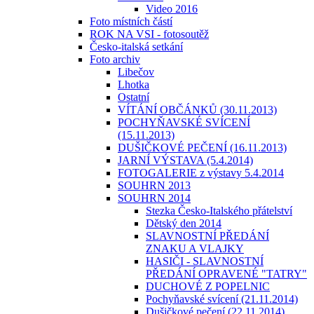
Video 2016
Foto místních částí
ROK NA VSI - fotosoutěž
Česko-italská setkání
Foto archiv
Libečov
Lhotka
Ostatní
VÍTÁNÍ OBČÁNKŮ (30.11.2013)
POCHYŇAVSKÉ SVÍCENÍ
(15.11.2013)
DUŠIČKOVÉ PEČENÍ (16.11.2013)
JARNÍ VÝSTAVA (5.4.2014)
FOTOGALERIE z výstavy 5.4.2014
SOUHRN 2013
SOUHRN 2014
Stezka Česko-Italského přátelství
Dětský den 2014
SLAVNOSTNÍ PŘEDÁNÍ
ZNAKU A VLAJKY
HASIČI - SLAVNOSTNÍ
PŘEDÁNÍ OPRAVENÉ "TATRY"
DUCHOVÉ Z POPELNIC
Pochyňavské svícení (21.11.2014)
Dušičkové pečení (22.11.2014)