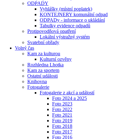
ODPADY
Vyhlášky (místní poplatek)
KONTEJNERY komunální odpad
ODPADy - informace o ukládání
Tabulky evidence odpadů
Protipovodňová opatření
Lokální výstražný systém
Svatební obřady
Volný čas
Kam za kulturou
Kulturní ozvěny
Rozhledna Lhotka
Kam za sportem
Ostatní události
Knihovna
Fotogalerie
Fotogalerie z akcí a událostí
Foto 2024 a 2025
Foto 2023
Foto 2022
Foto 2021
Foto 2019
Foto 2018
Foto 2017
Foto 2016