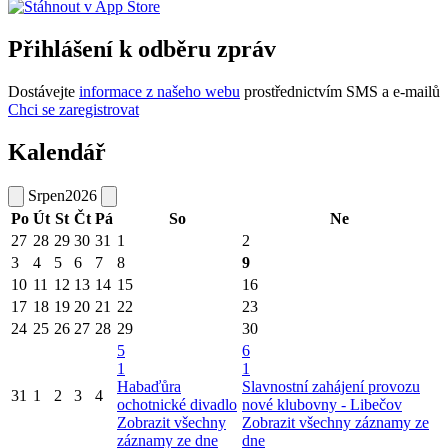
Přihlášení k odběru zpráv
Dostávejte
informace z našeho webu
prostřednictvím SMS a e-mailů
Chci se zaregistrovat
Kalendář
Srpen
2026
Po
Út
St
Čt
Pá
So
Ne
27
28
29
30
31
1
2
3
4
5
6
7
8
9
10
11
12
13
14
15
16
17
18
19
20
21
22
23
24
25
26
27
28
29
30
5
6
1
1
Habaďůra
Slavnostní zahájení provozu
31
1
2
3
4
ochotnické divadlo
nové klubovny - Libečov
Zobrazit všechny
Zobrazit všechny záznamy ze
záznamy ze dne
dne