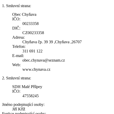
1. Smluvní strana:
Obec Chyňava
IČO:
00233358
DIČ:
CZ00233358
Adresa:
Chyňava čp. 39 39 ,Chyňava ,26707
Telefon:
311 691 122
E-mail:
obec.chynava@seznam.cz
Web:
www.chynava.cz
2. Smluvní strana:
SDH Malé Přílpey
IČO:
47558245
Jméno podepisující osoby:
Jiří Kříž
Funkce podepisující osoby: