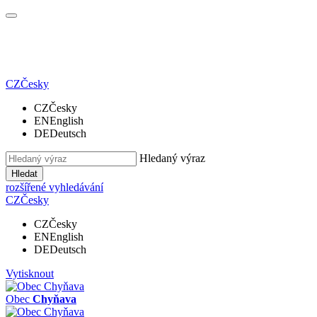
CZ
Česky
CZ
Česky
EN
English
DE
Deutsch
Hledaný výraz
Hledat
rozšířené vyhledávání
CZ
Česky
CZ
Česky
EN
English
DE
Deutsch
Vytisknout
Obec
Chyňava