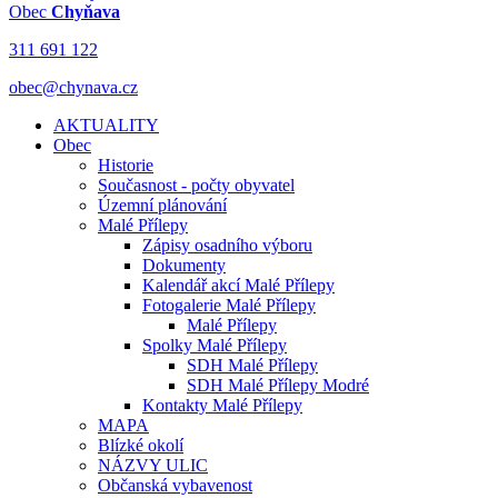
Obec
Chyňava
311 691 122
obec@chynava.cz
AKTUALITY
Obec
Historie
Současnost - počty obyvatel
Územní plánování
Malé Přílepy
Zápisy osadního výboru
Dokumenty
Kalendář akcí Malé Přílepy
Fotogalerie Malé Přílepy
Malé Přílepy
Spolky Malé Přílepy
SDH Malé Přílepy
SDH Malé Přílepy Modré
Kontakty Malé Přílepy
MAPA
Blízké okolí
NÁZVY ULIC
Občanská vybavenost