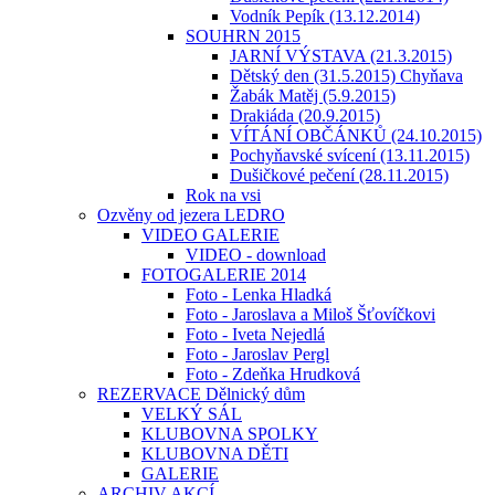
Vodník Pepík (13.12.2014)
SOUHRN 2015
JARNÍ VÝSTAVA (21.3.2015)
Dětský den (31.5.2015) Chyňava
Žabák Matěj (5.9.2015)
Drakiáda (20.9.2015)
VÍTÁNÍ OBČÁNKŮ (24.10.2015)
Pochyňavské svícení (13.11.2015)
Dušičkové pečení (28.11.2015)
Rok na vsi
Ozvěny od jezera LEDRO
VIDEO GALERIE
VIDEO - download
FOTOGALERIE 2014
Foto - Lenka Hladká
Foto - Jaroslava a Miloš Šťovíčkovi
Foto - Iveta Nejedlá
Foto - Jaroslav Pergl
Foto - Zdeňka Hrudková
REZERVACE Dělnický dům
VELKÝ SÁL
KLUBOVNA SPOLKY
KLUBOVNA DĚTI
GALERIE
ARCHIV AKCÍ