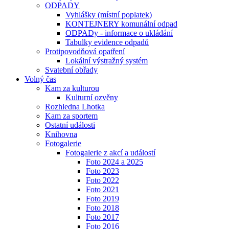
ODPADY
Vyhlášky (místní poplatek)
KONTEJNERY komunální odpad
ODPADy - informace o ukládání
Tabulky evidence odpadů
Protipovodňová opatření
Lokální výstražný systém
Svatební obřady
Volný čas
Kam za kulturou
Kulturní ozvěny
Rozhledna Lhotka
Kam za sportem
Ostatní události
Knihovna
Fotogalerie
Fotogalerie z akcí a událostí
Foto 2024 a 2025
Foto 2023
Foto 2022
Foto 2021
Foto 2019
Foto 2018
Foto 2017
Foto 2016