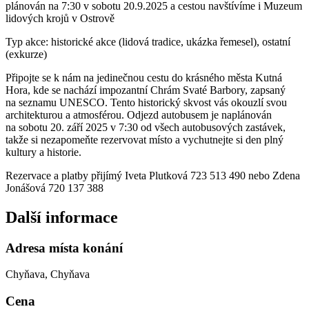
plánován na 7:30 v sobotu 20.9.2025 a cestou navštívíme i Muzeum
lidových krojů v Ostrově
Typ akce: historické akce (lidová tradice, ukázka řemesel), ostatní
(exkurze)
Připojte se k nám na jedinečnou cestu do krásného města Kutná
Hora, kde se nachází impozantní Chrám Svaté Barbory, zapsaný
na seznamu UNESCO. Tento historický skvost vás okouzlí svou
architekturou a atmosférou. Odjezd autobusem je naplánován
na sobotu 20. září 2025 v 7:30 od všech autobusových zastávek,
takže si nezapomeňte rezervovat místo a vychutnejte si den plný
kultury a historie.
Rezervace a platby přijímý Iveta Plutková 723 513 490 nebo Zdena
Jonášová 720 137 388
Další informace
Adresa místa konání
Chyňava, Chyňava
Cena