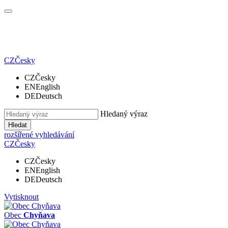
CZ
Česky
CZ
Česky
EN
English
DE
Deutsch
Hledaný výraz
Hledat
rozšířené vyhledávání
CZ
Česky
CZ
Česky
EN
English
DE
Deutsch
Vytisknout
Obec
Chyňava