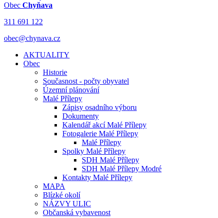
Obec
Chyňava
311 691 122
obec@chynava.cz
AKTUALITY
Obec
Historie
Současnost - počty obyvatel
Územní plánování
Malé Přílepy
Zápisy osadního výboru
Dokumenty
Kalendář akcí Malé Přílepy
Fotogalerie Malé Přílepy
Malé Přílepy
Spolky Malé Přílepy
SDH Malé Přílepy
SDH Malé Přílepy Modré
Kontakty Malé Přílepy
MAPA
Blízké okolí
NÁZVY ULIC
Občanská vybavenost