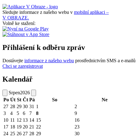
Sledujte informace z našeho webu v
mobilní aplikaci –
V OBRAZE.
Volně ke stažení:
Přihlášení k odběru zpráv
Dostávejte
informace z našeho webu
prostřednictvím SMS a e-mailů
Chci se zaregistrovat
Kalendář
Srpen
2026
Po
Út
St
Čt
Pá
So
Ne
27
28
29
30
31
1
2
3
4
5
6
7
8
9
10
11
12
13
14
15
16
17
18
19
20
21
22
23
24
25
26
27
28
29
30