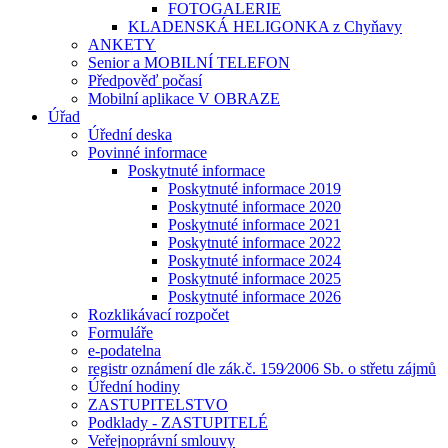
FOTOGALERIE
KLADENSKÁ HELIGONKA z Chyňavy
ANKETY
Senior a MOBILNÍ TELEFON
Předpověď počasí
Mobilní aplikace V OBRAZE
Úřad
Úřední deska
Povinné informace
Poskytnuté informace
Poskytnuté informace 2019
Poskytnuté informace 2020
Poskytnuté informace 2021
Poskytnuté informace 2022
Poskytnuté informace 2024
Poskytnuté informace 2025
Poskytnuté informace 2026
Rozklikávací rozpočet
Formuláře
e-podatelna
registr oznámení dle zák.č. 159⁄2006 Sb. o střetu zájmů
Úřední hodiny
ZASTUPITELSTVO
Podklady - ZASTUPITELÉ
Veřejnoprávní smlouvy