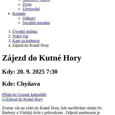
Zvon
Ubytování
Kontakt
Odkazy
Sociální poradna
Úvodní stránka
Volný čas
Kam za kulturou
Zájezd do Kutné Hory
Zájezd do Kutné Hory
Kdy:
20. 9. 2025 7:30
Kde:
Chyňava
Přidat do Google kalendáře
Zveme vás na výlet do Kutné Hory, kde navštívíme chrám Sv.
Barbory a Vlašský dvůr s průvodcem . Odjezd autobusem je