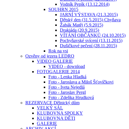
Vodník Pepík (13.12.2014)
SOUHRN 2015
JARNÍ VÝSTAVA (21.3.2015)
Dětský den (31.5.2015) Chyňava
Žabák Matěj (5.9.2015)
Drakiáda (20.9.2015)
VÍTÁNÍ OBČÁNKŮ (24.10.2015)
Pochyňavské svícení (13.11.2015)
Dušičkové pečení (28.11.2015)
Rok na vsi
Ozvěny od jezera LEDRO
VIDEO GALERIE
VIDEO - download
FOTOGALERIE 2014
Foto - Lenka Hladká
Foto - Jaroslava a Miloš Šťovíčkovi
Foto - Iveta Nejedlá
Foto - Jaroslav Pergl
Foto - Zdeňka Hrudková
REZERVACE Dělnický dům
VELKÝ SÁL
KLUBOVNA SPOLKY
KLUBOVNA DĚTI
GALERIE
ARCHIV AKCÍ