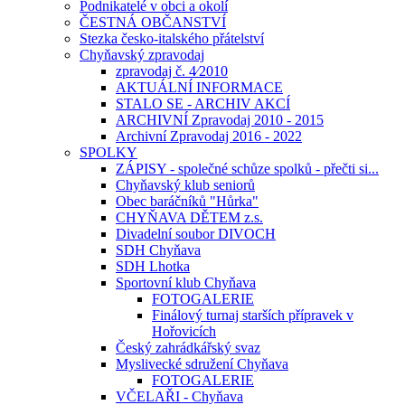
Podnikatelé v obci a okolí
ČESTNÁ OBČANSTVÍ
Stezka česko-italského přátelství
Chyňavský zpravodaj
zpravodaj č. 4⁄2010
AKTUÁLNÍ INFORMACE
STALO SE - ARCHIV AKCÍ
ARCHIVNÍ Zpravodaj 2010 - 2015
Archivní Zpravodaj 2016 - 2022
SPOLKY
ZÁPISY - společné schůze spolků - přečti si...
Chyňavský klub seniorů
Obec baráčníků "Hůrka"
CHYŇAVA DĚTEM z.s.
Divadelní soubor DIVOCH
SDH Chyňava
SDH Lhotka
Sportovní klub Chyňava
FOTOGALERIE
Finálový turnaj starších přípravek v
Hořovicích
Český zahrádkářský svaz
Myslivecké sdružení Chyňava
FOTOGALERIE
VČELAŘI - Chyňava