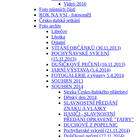
Video 2016
Foto místních částí
ROK NA VSI - fotosoutěž
Česko-italská setkání
Foto archiv
Libečov
Lhotka
Ostatní
VÍTÁNÍ OBČÁNKŮ (30.11.2013)
POCHYŇAVSKÉ SVÍCENÍ
(15.11.2013)
DUŠIČKOVÉ PEČENÍ (16.11.2013)
JARNÍ VÝSTAVA (5.4.2014)
FOTOGALERIE z výstavy 5.4.2014
SOUHRN 2013
SOUHRN 2014
Stezka Česko-Italského přátelství
Dětský den 2014
SLAVNOSTNÍ PŘEDÁNÍ
ZNAKU A VLAJKY
HASIČI - SLAVNOSTNÍ
PŘEDÁNÍ OPRAVENÉ "TATRY"
DUCHOVÉ Z POPELNIC
Pochyňavské svícení (21.11.2014)
Dušičkové pečení (22.11.2014)