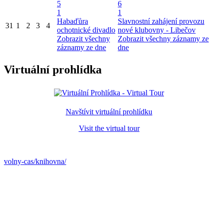
5
6
1
1
Habaďůra
Slavnostní zahájení provozu
31
1
2
3
4
ochotnické divadlo
nové klubovny - Libečov
Zobrazit všechny
Zobrazit všechny záznamy ze
záznamy ze dne
dne
Virtuální prohlídka
Navštívit virtuální prohlídku
Visit the virtual tour
volny-cas/knihovna/